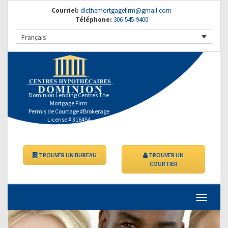
Courriel:
dlcthemortgagefirm@gmail.com
Téléphone:
306-545-9400
Français
Dominion Lending Centres The
Mortgage Firm
Permis de Courtage #Brokerage
License # 316454
TROUVER UN BUREAU
TROUVER UN
COURTIER