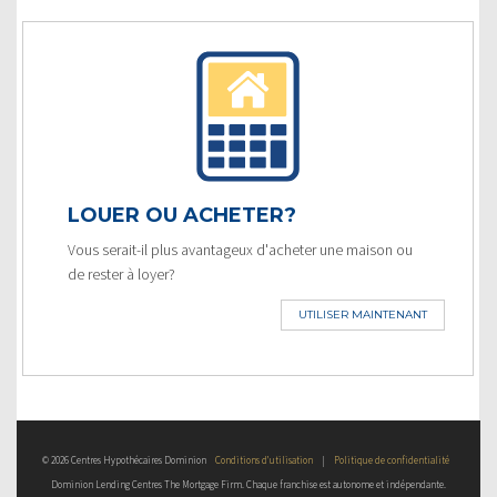
LOUER OU ACHETER?
Vous serait-il plus avantageux d'acheter une maison ou
de rester à loyer?
UTILISER MAINTENANT
© 2026 Centres Hypothécaires Dominion
Conditions d’utilisation
|
Politique de confidentialité
Dominion Lending Centres The Mortgage Firm. Chaque franchise est autonome et indépendante.