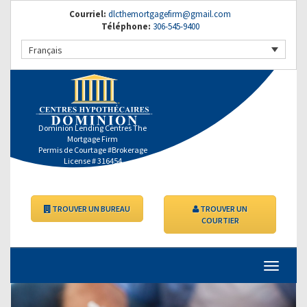
Courriel:
dlcthemortgagefirm@gmail.com
Téléphone:
306-545-9400
Français
Dominion Lending Centres The
Mortgage Firm
Permis de Courtage #Brokerage
License # 316454
TROUVER UN BUREAU
TROUVER UN
COURTIER